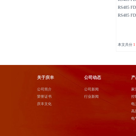
RS485 FD
RS485 FD
本文共分
1
关于庆丰
公司动态
产
公司简介
公司新闻
家
荣誉证书
行业新闻
控
庆丰文化
电
高
电