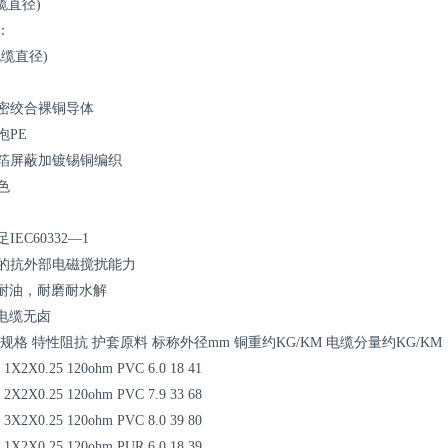
电缆直径)
：
电缆直径)
密绞合裸铜导体
泡PE
箔屏蔽加镀锡铜编织
色
EC60332—1
的抗外部电磁搅扰能力
套耐油，耐磨耐水解
套电缆无卤
规格 特性阻抗 护套原料 标称外径mm 铜重约KG/KM 电缆分量约KG/KM
 1X2X0.25 120ohm PVC 6.0 18 41
 2X2X0.25 120ohm PVC 7.9 33 68
 3X2X0.25 120ohm PVC 8.0 39 80
 1X2X0.25 120ohm PUR 6.0 18 39