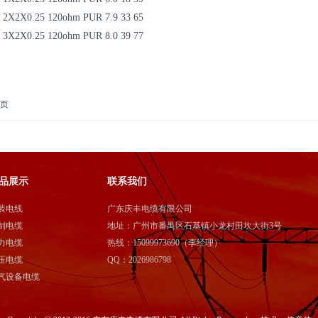
 2X2X0.25 120ohm PUR 7.9 33 65
 3X2X0.25 120ohm PUR 8.0 39 77
页
品展示
联系我们
装电线
广东庆丰电缆有限公司
制电缆
地址：广州市番禺区石基镇小龙村田坎大街3号
力电缆
热线：15099973690（李经理）
压电缆
QQ：2026986798
气设备电缆