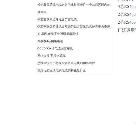
长途装置总线电缆必定的比特率允许一个总线区段内的
4芯RS48
最大电…
2芯RS48
铜芯交联聚乙烯绝缘架空电缆
2芯RS48
铜芯交联聚乙烯绝缘双钢带铠装聚氯乙烯护套电力电缆
广泛运用于
4芯网络电缆工业通讯屏蔽网线
网线线4芯网络电缆
CCLINK网络电缆固定布线
网络介质-两根电源线
总线电缆用于将操控器区域连接到网络组件
低烟无卤阻燃电线电缆的特色是什么