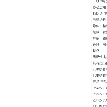
8D(D=
移动运用
15D(D=
电缆结构
导体：精
绝缘：发
屏蔽：铝
色彩：黑
特点：
阻燃性满足I
具有杰出
PUR护
PUR护
产品 产品
RS485 FD
RS485 FD
RS485 FD
RS485 FD