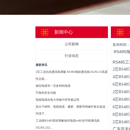
新闻中心
公司新闻
发布时间：
RS48
行业动态
RS485
最新资讯
2芯RS48
2芯工业抗扭通讯线屏蔽 RS485拖链通讯线1X2X0.25高柔
4芯RS48
性总线…
6芯RS48
操控电缆等一百多种的电缆
2芯RS48
可靠的安全功能
4芯RS48
电线电缆在电力传输中经常被运用
6芯RS48
高分子材料、电线电缆、橡胶、塑胶等绝缘护套在低温
环境下…
8芯RS48
工业级RS485双绞屏蔽操控电缆rs485信号线通讯线
2芯RS48
3X2X0.22(2…
广东庆丰