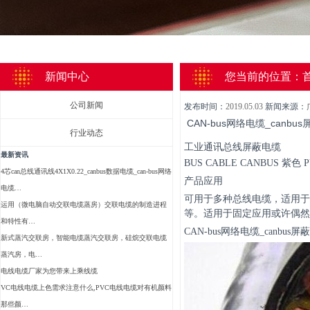
新闻中心
您当前的位置：
公司新闻
发布时间：
2019.05.03
新闻来源：
CAN-bus网络电缆_can
行业动态
工业通讯总线屏蔽电缆
最新资讯
BUS CABLE CANBUS 紫色
4芯can总线通讯线4X1X0.22_canbus数据电缆_can-bus网络
产品应用
电缆…
可用于多种总线电缆，适用于
运用（微电脑自动交联电缆蒸房）交联电缆的制造进程
等。适用于固定应用或许偶然
和特性有…
CAN-bus网络电缆_canb
新式蒸汽交联房，智能电缆蒸汽交联房，硅烷交联电缆
蒸汽房，电…
电线电缆厂家为您带来上乘线缆
VC电线电缆上色需求注意什么,PVC电线电缆对有机颜料
那些颜…