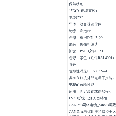
偶然移动：
15D(D=电缆直径)
电缆结构
导体：绞合裸铜导体
绝缘：发泡PE
色彩：根据DIN47100
屏蔽：镀锡铜织造
护套：PVC 或许LSZH
色彩：紫色（近似RAL4001）
特色：
阻燃性满足IEC60332—1
具有良好抗外部电磁干扰能力
安稳的传输性能
适用于固定装置或偶然移动
LSZH护套低烟无卤特性
CAN-bus网络电缆_canb
CAN总线电缆用于将操控器区域连