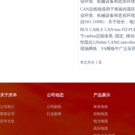
业环境、机械设备和恶劣环境
CAN总线电缆用于将操控器区域连
业环境、机械设备和恶劣环境。 
自ISO 11898） 关于段长，电
BUS CABLE CAN-bus 
于canbus总线体系, 固定,
性阻抗120ohm CAN(Contr
现场网络、FA网络中广泛应用
本文共分
1
页
关于庆丰
公司动态
产品展示
公司简介
公司新闻
家装电线
荣誉证书
行业新闻
控制电缆
庆丰文化
电力电缆
高压电缆