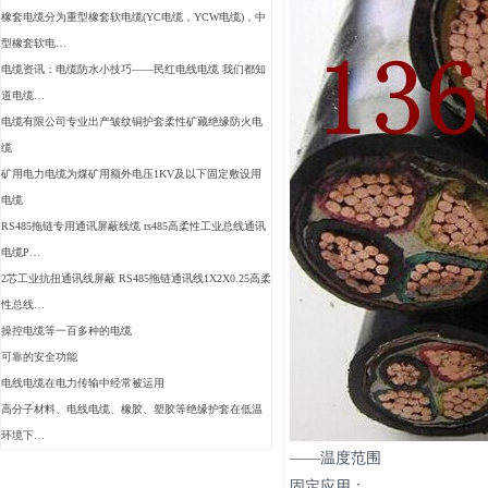
橡套电缆分为重型橡套软电缆(YC电缆，YCW电缆)，中
型橡套软电…
电缆资讯：电缆防水小技巧——民红电线电缆 我们都知
道电缆…
电缆有限公司专业出产皱纹铜护套柔性矿藏绝缘防火电
缆
矿用电力电缆为煤矿用额外电压1KV及以下固定敷设用
电缆
RS485拖链专用通讯屏蔽线缆 rs485高柔性工业总线通讯
电缆P…
2芯工业抗扭通讯线屏蔽 RS485拖链通讯线1X2X0.25高柔
性总线…
操控电缆等一百多种的电缆
可靠的安全功能
电线电缆在电力传输中经常被运用
高分子材料、电线电缆、橡胶、塑胶等绝缘护套在低温
环境下…
——温度范围
固定应用：