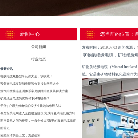
新闻中心
您当前的位置：
公司新闻
发布时间：
2019.07.03
新闻来源：
矿物质绝缘电缆，矿物绝缘
行业动态
矿物质绝缘电缆（Mineral In
最新资讯
缆。它是由矿物材料氧化镁粉作为
电线电缆规格型号认识大全，快收藏！
预分支电缆支架和电缆预分支接头阐明大全
烟气排放接连监测体系常见故障排查及其解决方案
矿藏绝缘电缆的优势和下风有哪些？
干货 | 户用光伏电缆的经济性挑选与敷设方法
冬奥相关电网进入全面建造阶段 完成绿色清洁低碳方针
两岸关系之间的桥梁，一条全长117海里的海底电缆揭穿
的前史…
桥架封堵的新工艺，真是便利